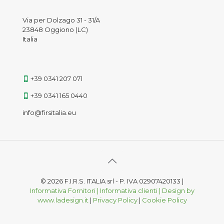
Via per Dolzago 31 - 31/A
23848 Oggiono (LC)
Italia
+39 0341 207 071
+39 0341 165 0440
info@firsitalia.eu
© 2026 F.I.R.S. ITALIA srl - P. IVA 02907420133 |
Informativa Fornitori |
Informativa clienti | Design by
www.ladesign.it
|
Privacy Policy
|
Cookie Policy